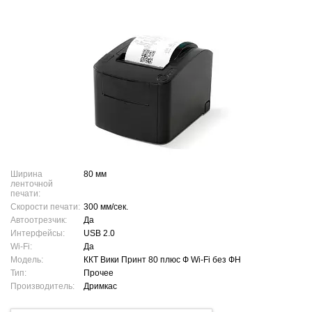
Ширина
80 мм
ленточной
печати:
Скорости печати:
300 мм/сек.
Автоотрезчик:
Да
Интерфейсы:
USB 2.0
Wi-Fi:
Да
Модель:
ККТ Вики Принт 80 плюс Ф Wi-Fi без ФН
Тип:
Прочее
Производитель:
Дримкас