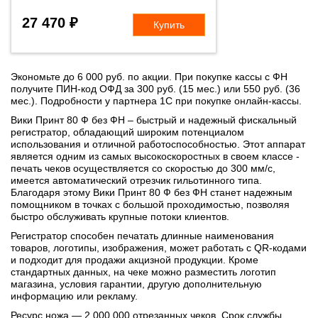
27 470 ₽
Купить
Экономьте до 6 000 руб. по акции. При покупке кассы с ФН
получите ПИН-код ОФД за 300 руб. (15 мес.) или 550 руб. (36
мес.). Подробности у партнера 1С при покупке онлайн-кассы.
Вики Принт 80 Ф без ФН – быстрый и надежный фискальный
регистратор, обладающий широким потенциалом
использования и отличной работоспособностью. Этот аппарат
является одним из самых высокоскоростных в своем классе -
печать чеков осуществляется со скоростью до 300 мм/с,
имеется автоматический отрезчик гильотинного типа.
Благодаря этому Вики Принт 80 Ф без ФН станет надежным
помощником в точках с большой проходимостью, позволяя
быстро обслуживать крупные потоки клиентов.
Регистратор способен печатать длинные наименования
товаров, логотипы, изображения, может работать с QR-кодами
и подходит для продажи акцизной продукции. Кроме
стандартных данных, на чеке можно разместить логотип
магазина, условия гарантии, другую дополнительную
информацию или рекламу.
Ресурс ножа — 2 000 000 отрезанных чеков. Срок службы