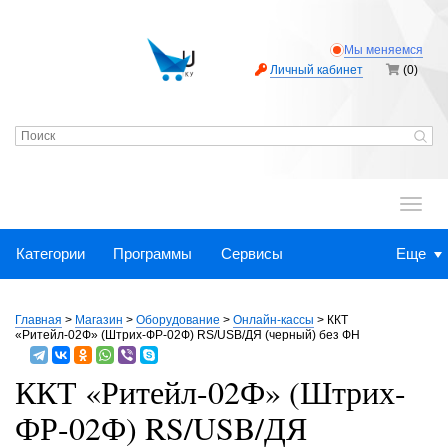
Мы меняемся
Личный кабинет
(0)
.
Категории
Программы
Сервисы
Еще
Главная
>
Магазин
>
Оборудование
>
Онлайн-кассы
>
ККТ
«Ритейл-02Ф» (Штрих-ФР-02Ф) RS/USB/ДЯ (черный) без ФН
ККТ «Ритейл-02Ф» (Штрих-
ФР-02Ф) RS/USB/ДЯ