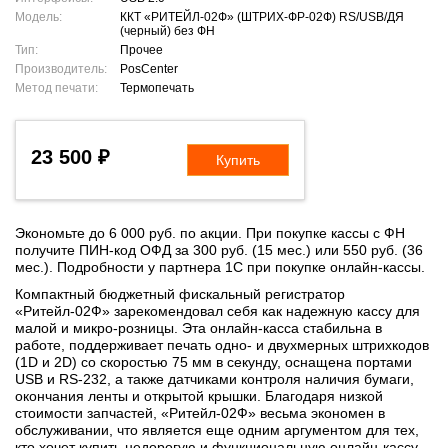
Модель:
ККТ «РИТЕЙЛ-02Ф» (ШТРИХ-ФР-02Ф) RS/USB/ДЯ
(черный) без ФН
Тип:
Прочее
Производитель:
PosCenter
Метод печати:
Термопечать
23 500 ₽
Купить
Экономьте до 6 000 руб. по акции. При покупке кассы с ФН
получите ПИН-код ОФД за 300 руб. (15 мес.) или 550 руб. (36
мес.). Подробности у партнера 1С при покупке онлайн-кассы.
Компактный бюджетный фискальный регистратор
«Ритейл-02Ф» зарекомендовал себя как надежную кассу для
малой и микро-розницы. Эта онлайн-касса стабильна в
работе, поддерживает печать одно- и двухмерных штрихкодов
(1D и 2D) со скоростью 75 мм в секунду, оснащена портами
USB и RS-232, а также датчиками контроля наличия бумаги,
окончания ленты и открытой крышки. Благодаря низкой
стоимости запчастей, «Ритейл-02Ф» весьма экономен в
обслуживании, что является еще одним аргументом для тех,
кто хочет купить недорогую и функциональную онлайн-кассу.,