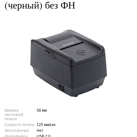
(черный) без ФН
Ширина
58 мм
ленточной
печати:
Скорости печати:
125 мм/сек
Автоотрезчик:
Нет
Интерфейсы:
USB 2.0