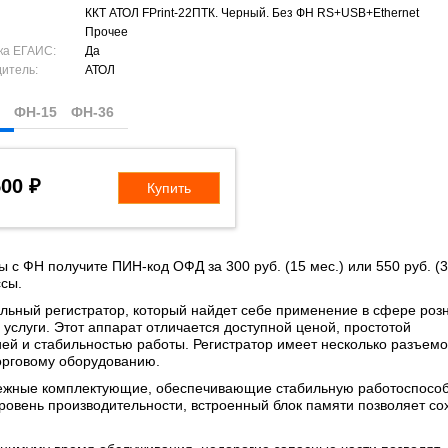
ККТ АТОЛ FPrint-22ПТК. Черный. Без ФН RS+USB+Ethernet
Прочее
ка ЕГАИС:
Да
итель:
АТОЛ
Н
ФН-15
ФН-36
500 ₽
Купить
ы с ФН получите ПИН-код ОФД за 300 руб. (15 мес.) или 550 руб. (3
ссы.
альный регистратор, который найдет себе применение в сфере роз
услуги. Этот аппарат отличается доступной ценой, простотой
ией и стабильностью работы. Регистратор имеет несколько разъемо
торговому оборудованию.
дежные комплектующие, обеспечивающие стабильную работоспособ
ровень производительности, встроенный блок памяти позволяет со