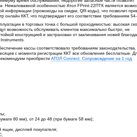
инимуму время обслуживания, недорогие запасные части позволят
м. Немаловажной особенностью Атол FPrint-22ПТК является возмо
й информации (промокоды на скидки, QR-коды), что позволит при
тр онлайн ККТ, что подтверждает его соответствие требованиям 54
плуатации в торговых точка с большой проходимостью: высокая ск
адут возможность обслуживать клиентов максимально быстро, не
тойкой конструкцией и застрахован от заклинивания ножей благод
Instruments.
ечение кассы соответствовало требованиям законодательства, 
есяцев с момента регистрации ККТ все обновления бесплатные. Д
 рекомендуем приобрести
АТОЛ Connect. Сопровождение на 1 год
ты;
бумаге 80 мм), от 24 до 48 (при бумаге 58 мм);
 ящик, дисплей покупателя;
C;