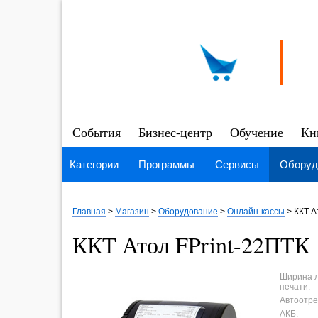
События
Бизнес-центр
Обучение
Кн
Категории
Программы
Сервисы
Оборуд
Главная
>
Магазин
>
Оборудование
>
Онлайн-кассы
>
ККТ А
ККТ Атол FPrint-22ПТК
Ширина 
печати:
Автоотре
АКБ: