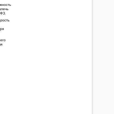
жность
влечь
-ФЗ.
орость
аря
его
ля