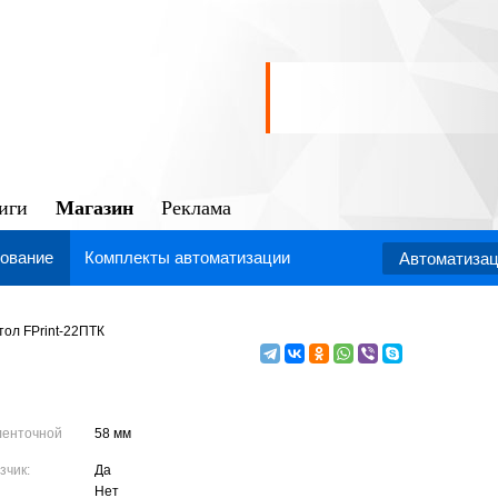
Магазин
иги
Реклама
ование
Комплекты автоматизации
Автоматизац
тол FPrint-22ПТК
ленточной
58 мм
зчик:
Да
Нет