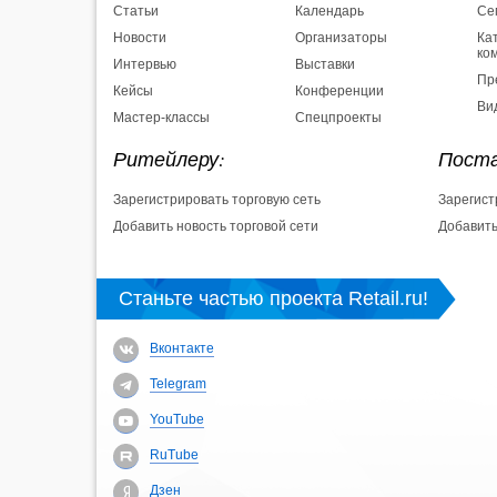
Статьи
Календарь
Се
Новости
Организаторы
Ка
ко
Интервью
Выставки
Пр
Кейсы
Конференции
Ви
Мастер-классы
Спецпроекты
Ритейлеру:
Поста
Зарегистрировать торговую сеть
Зарегист
Добавить новость торговой сети
Добавить
Станьте частью проекта Retail.ru!
Вконтакте
Telegram
YouTube
RuTube
Дзен