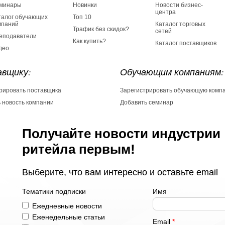
минары
Новинки
Новости бизнес-
центра
талог обучающих
Топ 10
мпаний
Каталог торговых
Трафик без скидок?
сетей
еподаватели
Как купить?
Каталог поставщиков
део
вщику:
Обучающим компаниям:
рировать поставщика
Зарегистрировать обучающую комп
 новость компании
Добавить семинар
Получайте новости индустрии
ритейла первым!
Выберите, что вам интересно и оставьте email
Тематики подписки
Имя
Ежедневные новости
Еженедельные статьи
Email
*