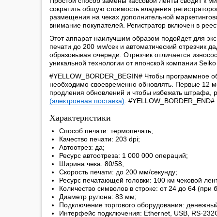
Простой способ замены кассовой ленты сводит к м
сократить общую стоимость владения регистраторо
размещения на чеках дополнительной маркетингово
внимание покупателей. Регистратор включен в реес
Этот аппарат наилучшим образом подойдет для экс
печати до 200 мм/сек и автоматический отрезчик д
образовывая очереди. Отрезчик отличается износос
уникальной технологии от японской компании Seiko 
#YELLOW_BORDER_BEGIN# Чтобы программное обесп
необходимо своевременно обновлять. Первые 12 м
продления обновлений и чтобы избежать штрафа,
(электронная поставка)
. #YELLOW_BORDER_END#
Характеристики
Способ печати: термопечать;
Качество печати: 203 dpi;
Автоотрез: да;
Ресурс автоотреза: 1 000 000 операций;
Ширина чека: 80/58;
Скорость печати: до 200 мм/секунду;
Ресурс печатающей головки: 100 км чековой лен
Количество символов в строке: от 24 до 64 (при 
Диаметр рулона: 83 мм;
Подключение торгового оборудования: денежный
Интерфейс подключения: Ethernet, USB, RS-232