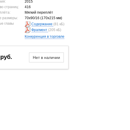
ния:
2015
во страниц:
416
плёта:
Мягкий переплёт
е размеры:
70x90/16 (170х215 мм)
ые главы
Содержание
(81 кБ)
Фрагмент
(205 кБ)
Конкуренция в торговле
 руб.
Нет в наличии