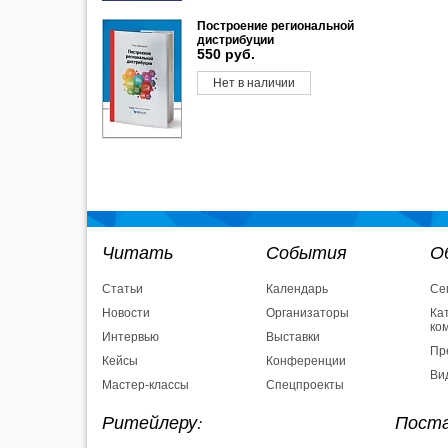
Построение региональной
дистрибуции
550 руб.
Нет в наличии
Читать
События
О
Статьи
Календарь
Се
Новости
Организаторы
Ка
ко
Интервью
Выставки
Пр
Кейсы
Конференции
Ви
Мастер-классы
Спецпроекты
Ритейлеру:
Поста