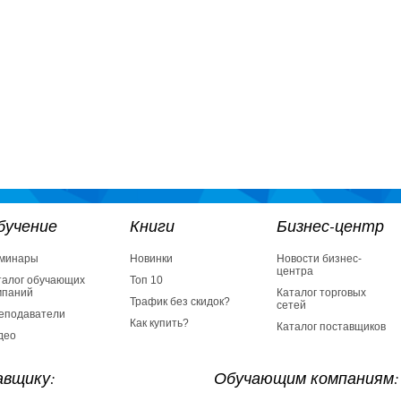
бучение
Книги
Бизнес-центр
минары
Новинки
Новости бизнес-
центра
талог обучающих
Топ 10
мпаний
Каталог торговых
Трафик без скидок?
сетей
еподаватели
Как купить?
Каталог поставщиков
део
вщику:
Обучающим компаниям: