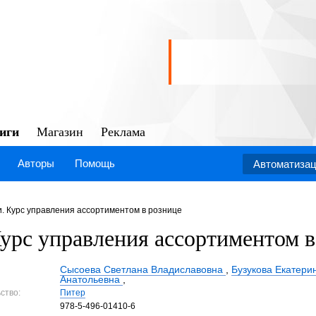
иги
Магазин
Реклама
Авторы
Помощь
Автоматизац
и. Курс управления ассортиментом в рознице
урс управления ассортиментом в
Сысоева Светлана Владиславовна
,
Бузукова Екатери
Анатольевна
,
ство:
Питер
978-5-496-01410-6